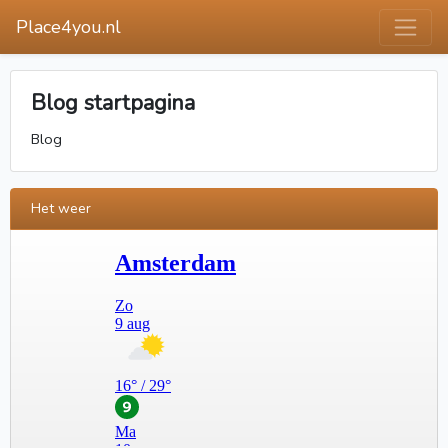
Place4you.nl
Blog startpagina
Blog
Het weer